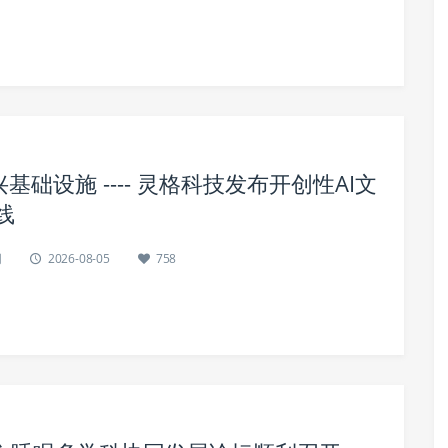
础设施 ---- 灵格科技发布开创性AI文
线
网
2026-08-05
758