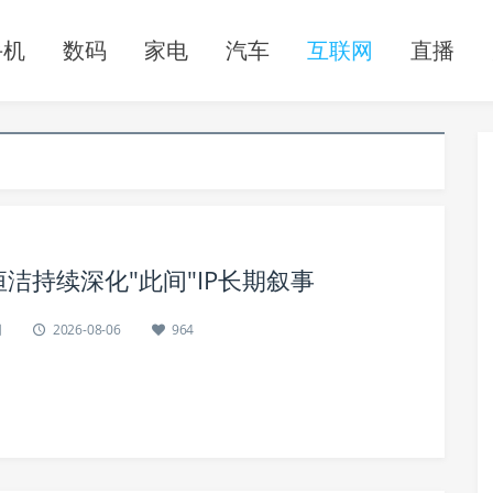
手机
数码
家电
汽车
互联网
直播
洁持续深化"此间"IP长期叙事
网
2026-08-06
964