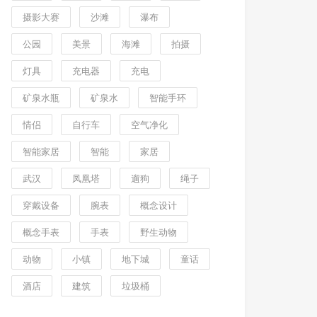
摄影大赛
沙滩
瀑布
公园
美景
海滩
拍摄
灯具
充电器
充电
矿泉水瓶
矿泉水
智能手环
情侣
自行车
空气净化
智能家居
智能
家居
武汉
凤凰塔
遛狗
绳子
穿戴设备
腕表
概念设计
概念手表
手表
野生动物
动物
小镇
地下城
童话
酒店
建筑
垃圾桶