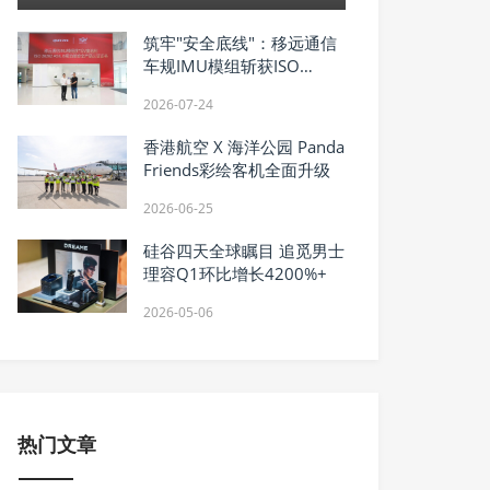
筑牢"安全底线"：移远通信
车规IMU模组斩获ISO
26262 ASIL-B认证
2026-07-24
香港航空 X 海洋公园 Panda
Friends彩绘客机全面升级
2026-06-25
硅谷四天全球瞩目 追觅男士
理容Q1环比增长4200%+
2026-05-06
热门文章