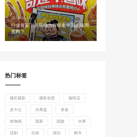
2024-04-17
行业首家，兵马俑为何联名中国卤味周
黑鸭？
热门标签
微距摄影
摄影创意
咖啡店
皮卡丘
水果盘
美食
食物画
国家
国旗
水果
话剧
古镇
湖泊
树木