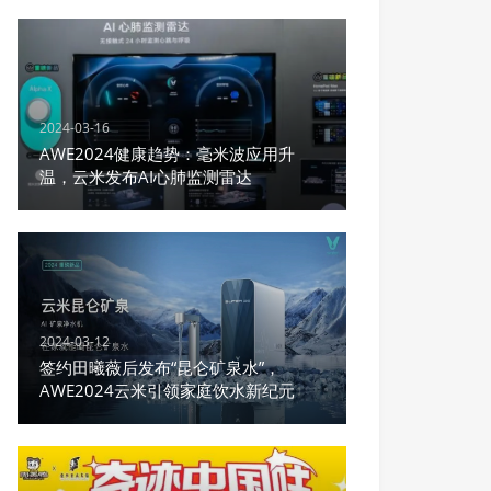
2024-03-16
AWE2024健康趋势：毫米波应用升
温，云米发布AI心肺监测雷达
2024-03-12
签约田曦薇后发布“昆仑矿泉水”，
AWE2024云米引领家庭饮水新纪元