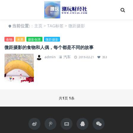
当前位置:
：
主页
>
TAG标签
> 微距摄影
食物
水果
摄影创意
微距摄影
微距摄影的食物和人偶，每个都是不同的故事
admin
汽车
2019-02-21
353
共
1
页
1
条