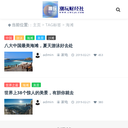
当前位置:
：
主页
>
TAG标签
> 海滩
中国
游泳
海滩
美景
沙滩
八大中国最美海滩，夏天游泳好去处
admin
家电
2019-02-21
453
世界之最
海滩
美景
世界上38个惊人的美景，有胆你就去
admin
家电
2019-02-21
380