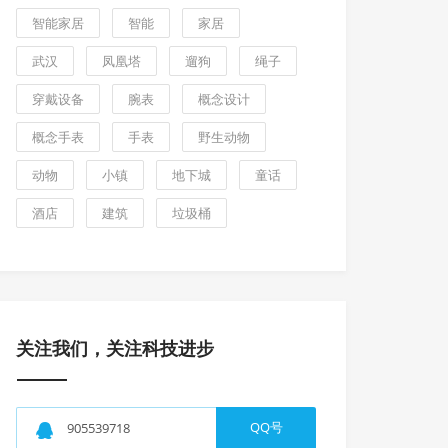
智能家居
智能
家居
武汉
凤凰塔
遛狗
绳子
穿戴设备
腕表
概念设计
概念手表
手表
野生动物
动物
小镇
地下城
童话
酒店
建筑
垃圾桶
关注我们，关注科技进步
QQ号
905539718