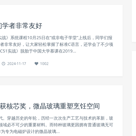
初学者非常友好
实战》系统课程10月25日在“或非电子学堂”上线后，同学们报
学者非常友好，让大家轻松掌握了标准C语言，还学会了不少项
51实战》脱胎于中国大学慕课在2019...
2024-11-17
1002
兰斩获核芯奖，微晶玻璃重塑烹饪空间
代。穿越历史的年轮，历经一次次生产工艺与技术的革新，玻
领域必不可少的重要材料。而特种玻璃更因拥有普通玻璃无可
专为电磁炉设计的微晶玻璃...