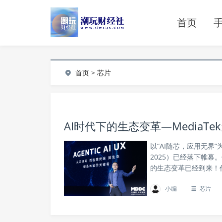
首页
首页
>
芯片
AI时代下的生态变革—MediaTe
以“AI随芯，应用无界”
2025）已经落下帷幕
的生态变革已经到来！作
小编
芯片