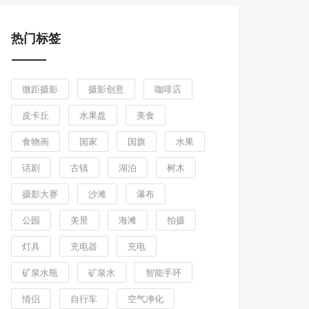
热门标签
微距摄影
摄影创意
咖啡店
皮卡丘
水果盘
美食
食物画
国家
国旗
水果
话剧
古镇
湖泊
树木
摄影大赛
沙滩
瀑布
公园
美景
海滩
拍摄
灯具
充电器
充电
矿泉水瓶
矿泉水
智能手环
情侣
自行车
空气净化