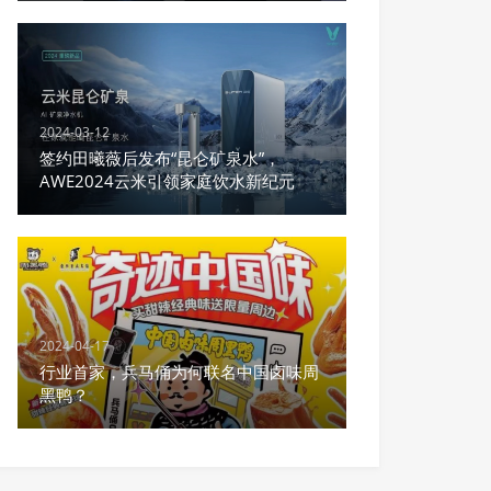
2024-03-12
签约田曦薇后发布“昆仑矿泉水”，
AWE2024云米引领家庭饮水新纪元
2024-04-17
行业首家，兵马俑为何联名中国卤味周
黑鸭？